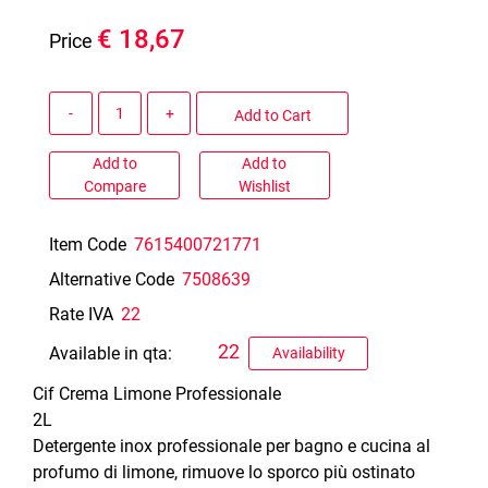
€ 18,67
Price
Quantity
Add to Cart
Add to
Add to
Compare
Wishlist
Item Code
7615400721771
Alternative Code
7508639
Rate IVA
22
22
Available in qta:
Availability
Cif Crema Limone Professionale
2L
Detergente inox professionale per bagno e cucina al
profumo di limone, rimuove lo sporco più ostinato