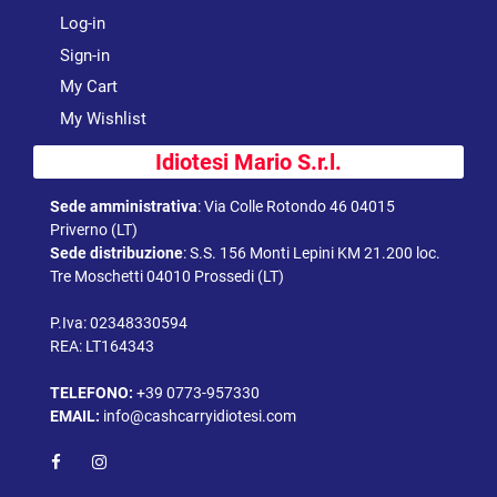
Log-in
Sign-in
My Cart
My Wishlist
Idiotesi Mario S.r.l.
Sede amministrativa
:
Via Colle Rotondo 46 04015
Priverno (LT)
Sede distribuzione
:
S.S. 156 Monti Lepini KM 21.200 loc.
Tre Moschetti 04010 Prossedi (LT)
P.Iva: 02348330594
REA: LT164343
TELEFONO:
+39 0773-957330
EMAIL:
info@cashcarryidiotesi.com