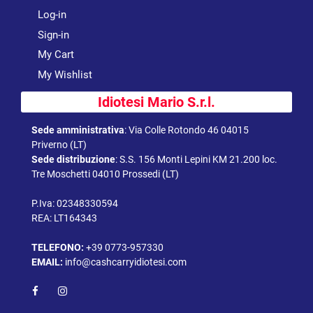
Log-in
Sign-in
My Cart
My Wishlist
Idiotesi Mario S.r.l.
Sede amministrativa
:
Via Colle Rotondo 46 04015
Priverno (LT)
Sede distribuzione
:
S.S. 156 Monti Lepini KM 21.200 loc.
Tre Moschetti 04010 Prossedi (LT)
P.Iva: 02348330594
REA: LT164343
TELEFONO:
+39 0773-957330
EMAIL:
info@cashcarryidiotesi.com