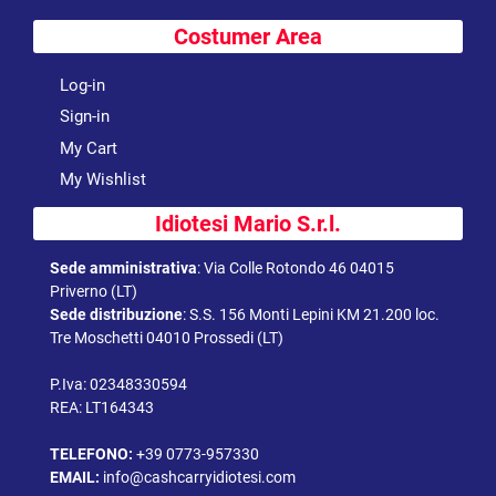
Costumer Area
Log-in
Sign-in
My Cart
My Wishlist
Idiotesi Mario S.r.l.
Sede amministrativa
:
Via Colle Rotondo 46 04015
Priverno (LT)
Sede distribuzione
:
S.S. 156 Monti Lepini KM 21.200 loc.
Tre Moschetti 04010 Prossedi (LT)
P.Iva: 02348330594
REA: LT164343
TELEFONO:
+39 0773-957330
EMAIL:
info@cashcarryidiotesi.com