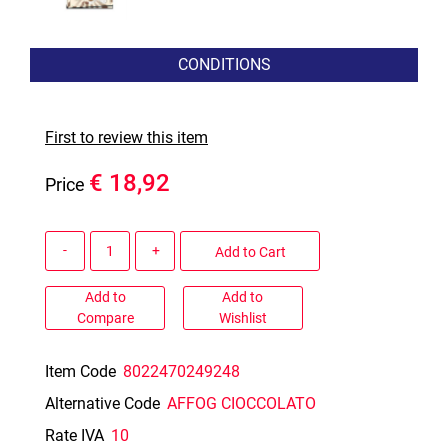
CONDITIONS
First to review this item
€ 18,92
Price
Quantity
Add to Cart
Add to
Add to
Compare
Wishlist
Item Code
8022470249248
Alternative Code
AFFOG CIOCCOLATO
Rate IVA
10