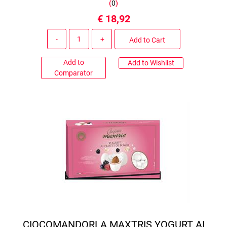
(
0
)
€ 18,92
Quantity
Add to Cart
Add to
Add to Wishlist
Comparator
CIOCOMANDORLA MAXTRIS YOGURT AI