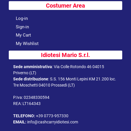
Costumer Area
Log-in
Sign-in
My Cart
My Wishlist
Idiotesi Mario S.r.l.
Sede amministrativa
:
Via Colle Rotondo 46 04015
Priverno (LT)
Sede distribuzione
:
S.S. 156 Monti Lepini KM 21.200 loc.
Tre Moschetti 04010 Prossedi (LT)
P.Iva: 02348330594
REA: LT164343
TELEFONO:
+39 0773-957330
EMAIL:
info@cashcarryidiotesi.com