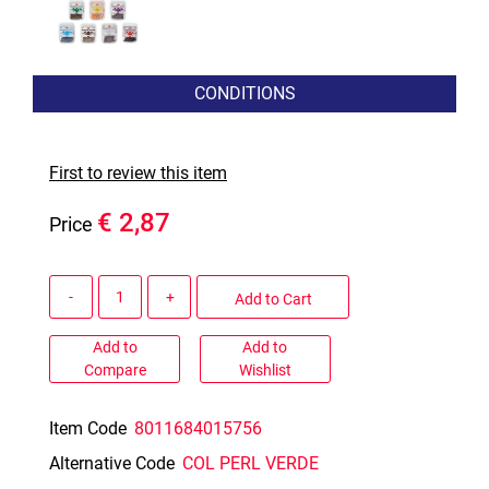
CONDITIONS
First to review this item
€ 2,87
Price
Quantity
Add to Cart
Add to
Add to
Compare
Wishlist
Item Code
8011684015756
Alternative Code
COL PERL VERDE