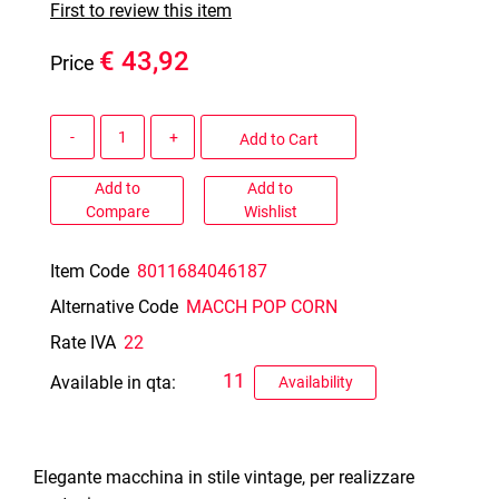
First to review this item
€ 43,92
Price
Quantity
Add to Cart
Add to
Add to
Compare
Wishlist
Item Code
8011684046187
Alternative Code
MACCH POP CORN
Rate IVA
22
11
Available in qta:
Availability
Elegante macchina in stile vintage, per realizzare