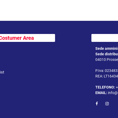
Costumer Area
Sede amminis
Sede distrib
04010 Prossed
P.Iva: 02348
ist
REA: LT1643
TELEFONO:
+
EMAIL:
info@