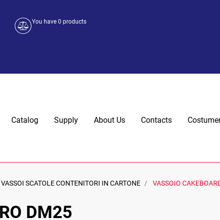
You have
0
products
Catalog
Supply
About Us
Contacts
Costumer
VASSOI SCATOLE CONTENITORI IN CARTONE
VASSOIO CAKEBOAR
ORO DM25