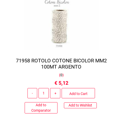
71958 ROTOLO COTONE BICOLOR MM2
100MT ARGENTO
(
0
)
€ 5,12
Quantity
Add to Cart
Add to
Add to Wishlist
Comparator