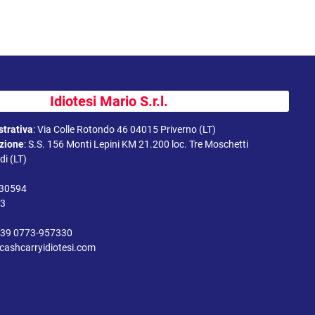
Idiotesi Mario S.r.l.
trativa
:
Via Colle Rotondo 46 04015 Priverno (LT)
uzione
:
S.S. 156 Monti Lepini KM 21.200 loc. Tre Moschetti
i (LT)
330594
43
39 0773-957330
cashcarryidiotesi.com