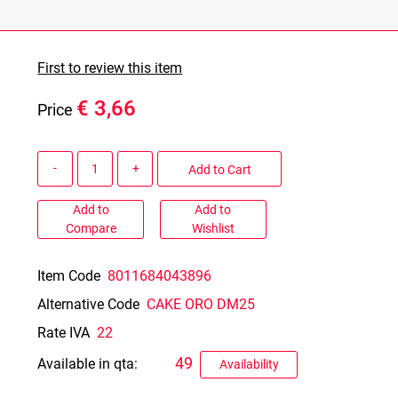
First to review this item
€ 3,66
Price
Quantity
Add to Cart
Add to
Add to
Compare
Wishlist
Item Code
8011684043896
Alternative Code
CAKE ORO DM25
Rate IVA
22
49
Available in qta:
Availability