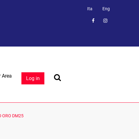
Ita
Eng
 Area
Log in
D ORO DM25