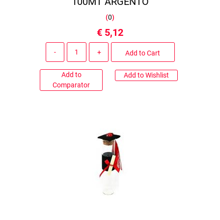
100MT ARGENTO
(
0
)
€ 5,12
Quantity
Add to Cart
Add to
Add to Wishlist
Comparator