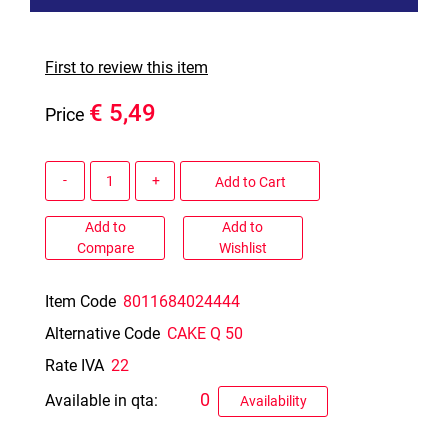
First to review this item
€ 5,49
Price
Quantity
Add to Cart
Add to
Add to
Compare
Wishlist
Item Code
8011684024444
Alternative Code
CAKE Q 50
Rate IVA
22
0
Available in qta:
Availability