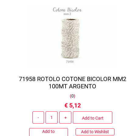
71958 ROTOLO COTONE BICOLOR MM2
100MT ARGENTO
(
0
)
€ 5,12
Quantity
Add to Cart
Add to
Add to Wishlist