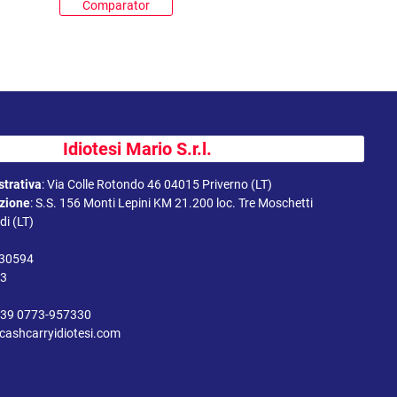
Comparator
Idiotesi Mario S.r.l.
trativa
:
Via Colle Rotondo 46 04015 Priverno (LT)
uzione
:
S.S. 156 Monti Lepini KM 21.200 loc. Tre Moschetti
i (LT)
330594
43
39 0773-957330
cashcarryidiotesi.com