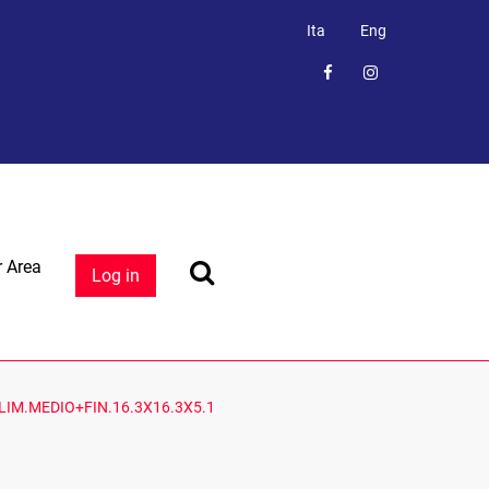
Ita
Eng
 Area
Log in
LIM.MEDIO+FIN.16.3X16.3X5.1