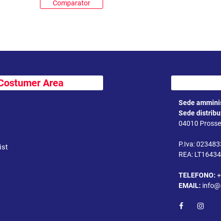
Comparator
Costumer Area
Sede amminis
Sede distrib
04010 Prossed
P.Iva: 02348
ist
REA: LT1643
TELEFONO:
+
EMAIL:
info@