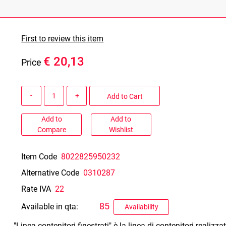
First to review this item
€ 20,13
Price
Quantity
Add to Cart
Add to
Add to
Compare
Wishlist
Item Code
8022825950232
Alternative Code
0310287
Rate IVA
22
85
Available in qta:
Availability
"Linea contenitori finestrati" è la linea di contenitori realiz