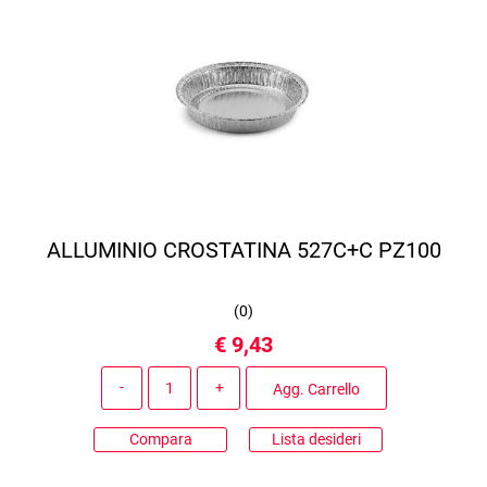
ALLUMINIO CROSTATINA 527C+C PZ100
(
0
)
€ 9,43
Quantità
Agg. Carrello
Compara
Lista desideri