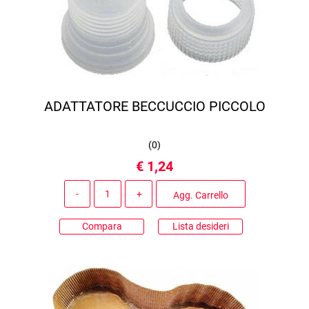
ADATTATORE BECCUCCIO PICCOLO
(
0
)
€ 1,24
Quantità
Agg. Carrello
Compara
Lista desideri