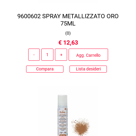
9600602 SPRAY METALLIZZATO ORO
75ML
(
0
)
€ 12,63
Quantità
Agg. Carrello
Compara
Lista desideri