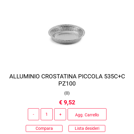
ALLUMINIO CROSTATINA PICCOLA 535C+C
PZ100
(
0
)
€ 9,52
Quantità
Agg. Carrello
Compara
Lista desideri