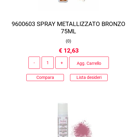
9600603 SPRAY METALLIZZATO BRONZO
75ML
(
0
)
€ 12,63
Quantità
Agg. Carrello
Compara
Lista desideri