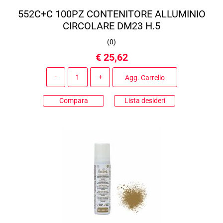
552C+C 100PZ CONTENITORE ALLUMINIO
CIRCOLARE DM23 H.5
(
0
)
€ 25,62
Quantità
Agg. Carrello
Compara
Lista desideri