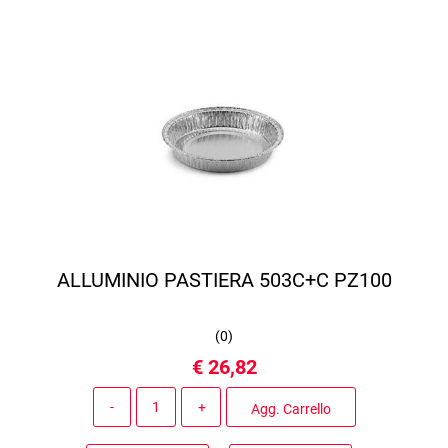
ALLUMINIO PASTIERA 503C+C PZ100
(
0
)
€ 26,82
Quantità
Agg. Carrello