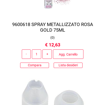
9600618 SPRAY METALLIZZATO ROSA
GOLD 75ML
(
0
)
€ 12,63
Quantità
Agg. Carrello
Compara
Lista desideri