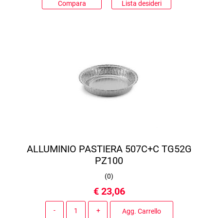
Compara
Lista desideri
ALLUMINIO PASTIERA 507C+C TG52G
PZ100
(
0
)
€ 23,06
Quantità
Agg. Carrello