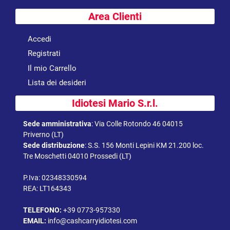
Area Clienti
Accedi
Registrati
Il mio Carrello
Lista dei desideri
Idiotesi Mario S.r.l.
Sede amministrativa
:
Via Colle Rotondo 46 04015
Priverno (LT)
Sede distribuzione
:
S.S. 156 Monti Lepini KM 21.200 loc.
Tre Moschetti 04010 Prossedi (LT)
P.Iva: 02348330594
REA: LT164343
TELEFONO:
+39 0773-957330
EMAIL:
info@cashcarryidiotesi.com