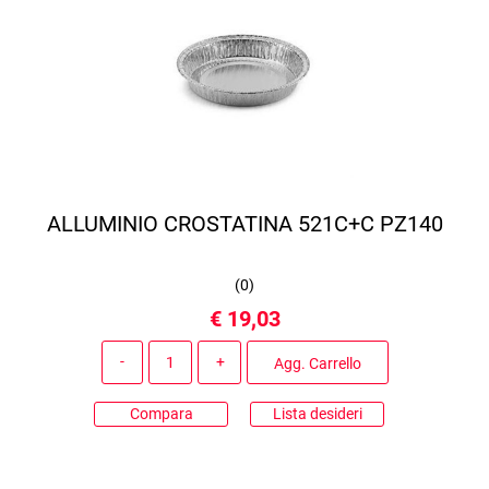
ALLUMINIO CROSTATINA 521C+C PZ140
(
0
)
€ 19,03
Quantità
Agg. Carrello
Compara
Lista desideri