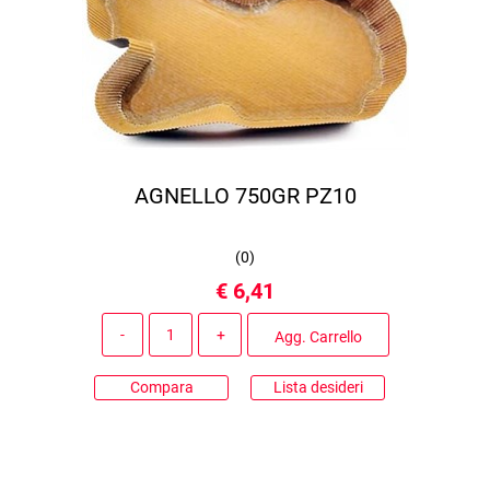
AGNELLO 750GR PZ10
(
0
)
€ 6,41
Quantità
Agg. Carrello
Compara
Lista desideri