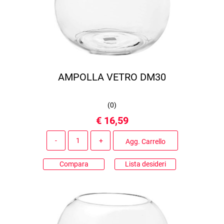
AMPOLLA VETRO DM30
(
0
)
€ 16,59
Quantità
Agg. Carrello
Compara
Lista desideri