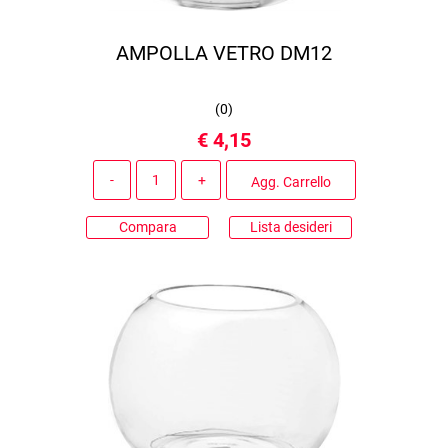
AMPOLLA VETRO DM12
(
0
)
€ 4,15
Quantità
Agg. Carrello
Compara
Lista desideri