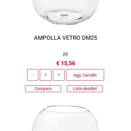
AMPOLLA VETRO DM25
(
0
)
€ 15,56
Quantità
Agg. Carrello
Compara
Lista desideri