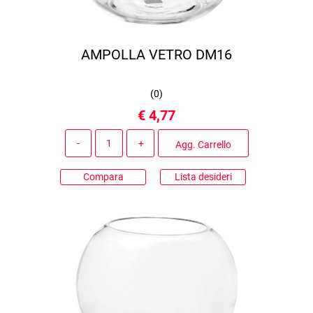
AMPOLLA VETRO DM16
(
0
)
€ 4,77
Quantità
Agg. Carrello
Compara
Lista desideri