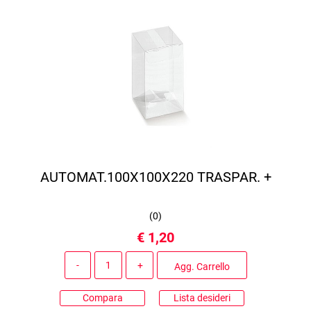
AUTOMAT.100X100X220 TRASPAR. +
(
0
)
€ 1,20
Quantità
Agg. Carrello
Compara
Lista desideri