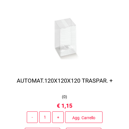
AUTOMAT.120X120X120 TRASPAR. +
(
0
)
€ 1,15
Quantità
Agg. Carrello