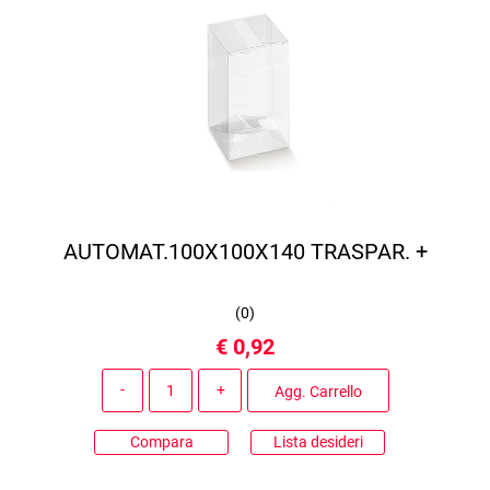
AUTOMAT.100X100X140 TRASPAR. +
(
0
)
€ 0,92
Quantità
Agg. Carrello
Compara
Lista desideri