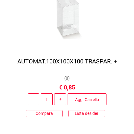
AUTOMAT.100X100X100 TRASPAR. +
(
0
)
€ 0,85
Quantità
Agg. Carrello
Compara
Lista desideri