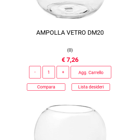
AMPOLLA VETRO DM20
(
0
)
€ 7,26
Quantità
Agg. Carrello
Compara
Lista desideri