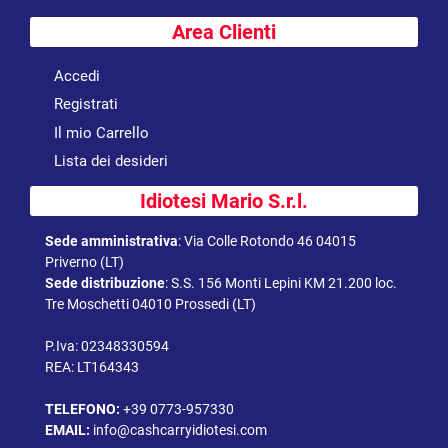
Area Clienti
Accedi
Registrati
Il mio Carrello
Lista dei desideri
Idiotesi Mario S.r.l.
Sede amministrativa
:
Via Colle Rotondo 46 04015
Priverno (LT)
Sede distribuzione
:
S.S. 156 Monti Lepini KM 21.200 loc.
Tre Moschetti 04010 Prossedi (LT)
P.Iva: 02348330594
REA: LT164343
TELEFONO:
+39 0773-957330
EMAIL:
info@cashcarryidiotesi.com