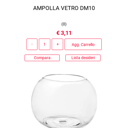
AMPOLLA VETRO DM10
(
0
)
€ 3,11
Quantità
Agg. Carrello
Compara
Lista desideri