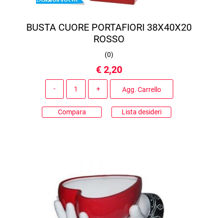
BUSTA CUORE PORTAFIORI 38X40X20
ROSSO
(
0
)
€ 2,20
Quantità
Agg. Carrello
Compara
Lista desideri