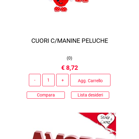
CUORI C/MANINE PELUCHE
(
0
)
€ 8,72
Quantità
Agg. Carrello
Compara
Lista desideri