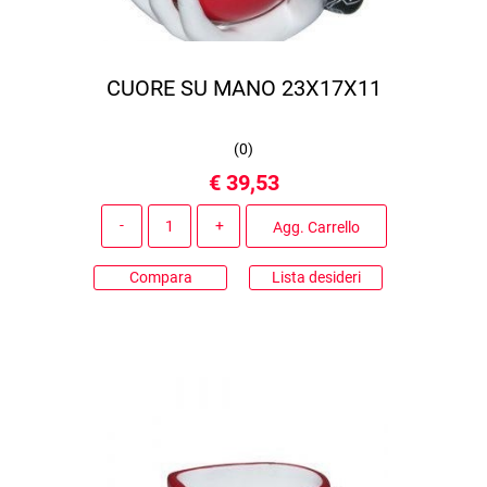
CUORE SU MANO 23X17X11
(
0
)
€ 39,53
Quantità
Agg. Carrello
Compara
Lista desideri