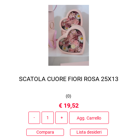
SCATOLA CUORE FIORI ROSA 25X13
(
0
)
€ 19,52
Quantità
Agg. Carrello
Compara
Lista desideri