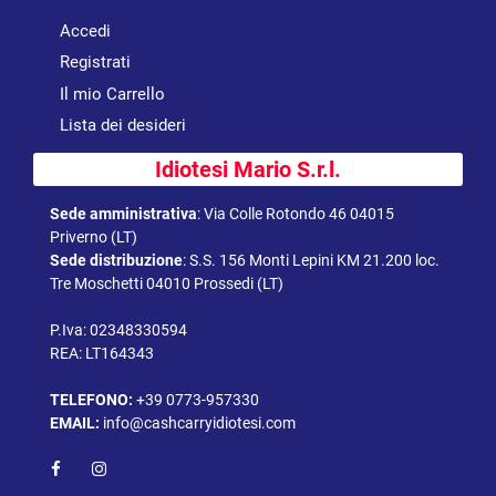
Accedi
Registrati
Il mio Carrello
Lista dei desideri
Idiotesi Mario S.r.l.
Sede amministrativa
:
Via Colle Rotondo 46 04015
Priverno (LT)
Sede distribuzione
:
S.S. 156 Monti Lepini KM 21.200 loc.
Tre Moschetti 04010 Prossedi (LT)
P.Iva: 02348330594
REA: LT164343
TELEFONO:
+39 0773-957330
EMAIL:
info@cashcarryidiotesi.com