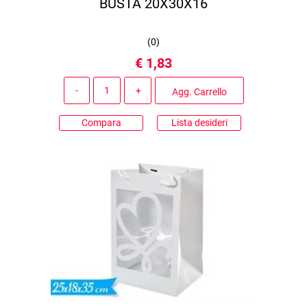
BUSTA 20X30X16
(
0
)
€ 1,83
Quantità
Agg. Carrello
Compara
Lista desideri