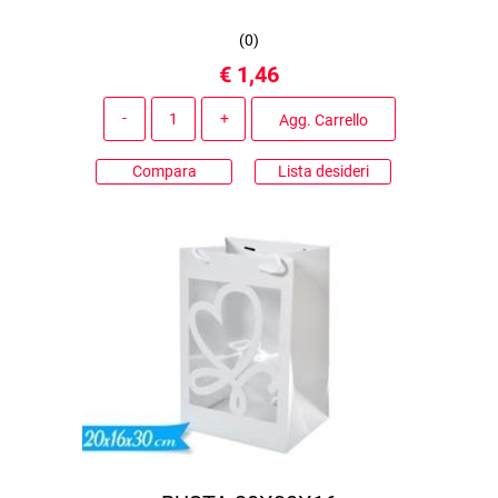
(
0
)
€ 1,46
Quantità
Agg. Carrello
Compara
Lista desideri