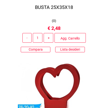
BUSTA 25X35X18
(
0
)
€ 2,48
Quantità
Agg. Carrello
Compara
Lista desideri