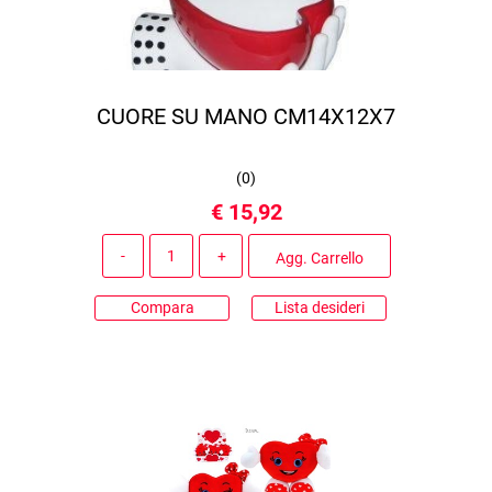
CUORE SU MANO CM14X12X7
(
0
)
€ 15,92
Quantità
Agg. Carrello
Compara
Lista desideri