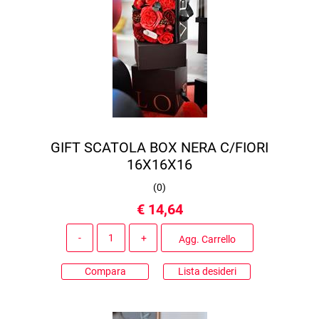
GIFT SCATOLA BOX NERA C/FIORI
16X16X16
(
0
)
€ 14,64
Quantità
Agg. Carrello
Compara
Lista desideri