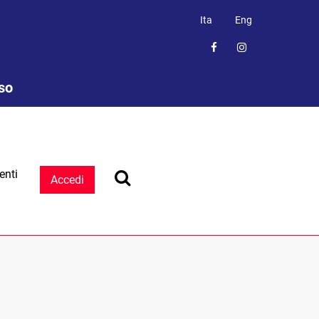
Ita
Eng
sso
enti
Accedi