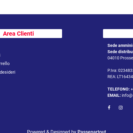
Area Clienti
Sede amminis
Sede distrib
i
04010 Prossed
rrello
P.Iva: 02348
 desideri
REA: LT1643
TELEFONO:
+
EMAIL:
info@
Powered & Designed by
Passepartout