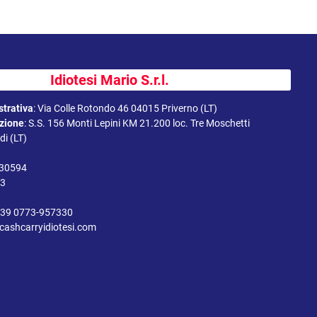
Idiotesi Mario S.r.l.
trativa
:
Via Colle Rotondo 46 04015 Priverno (LT)
uzione
:
S.S. 156 Monti Lepini KM 21.200 loc. Tre Moschetti
i (LT)
330594
43
39 0773-957330
cashcarryidiotesi.com