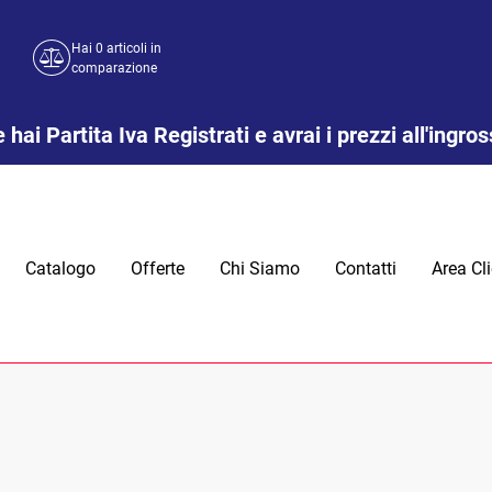
Hai
0
articoli in
comparazione
 hai Partita Iva Registrati e avrai i prezzi all'ingro
Catalogo
Offerte
Chi Siamo
Contatti
Area Cli