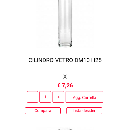
CILINDRO VETRO DM10 H25
(
0
)
€ 7,26
Quantità
Agg. Carrello
Compara
Lista desideri