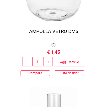
AMPOLLA VETRO DM6
(
0
)
€ 1,45
Quantità
Agg. Carrello
Compara
Lista desideri