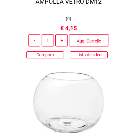
AMPOLLA VETRO DM12
(
0
)
€ 4,15
Quantità
Agg. Carrello
Compara
Lista desideri