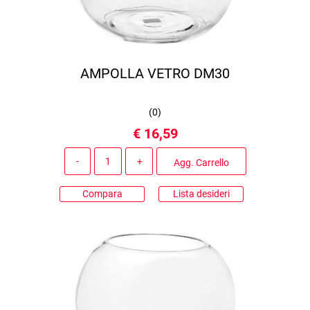
AMPOLLA VETRO DM30
(
0
)
€ 16,59
Quantità
Agg. Carrello
Compara
Lista desideri