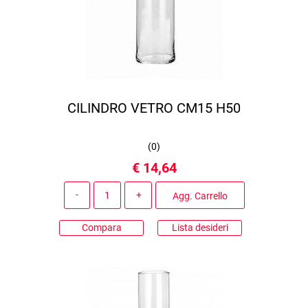
CILINDRO VETRO CM15 H50
(
0
)
€ 14,64
Quantità
Agg. Carrello
Compara
Lista desideri