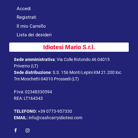
Accedi
Registrati
Il mio Carrello
Lista dei desideri
Idiotesi Mario S.r.l.
Sede amministrativa
:
Via Colle Rotondo 46 04015
Priverno (LT)
Sede distribuzione
:
S.S. 156 Monti Lepini KM 21.200 loc.
Tre Moschetti 04010 Prossedi (LT)
P.Iva: 02348330594
REA: LT164343
TELEFONO:
+39 0773-957330
EMAIL:
info@cashcarryidiotesi.com