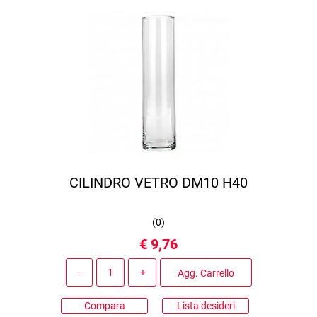
CILINDRO VETRO DM10 H40
(
0
)
€ 9,76
Quantità
Agg. Carrello
Compara
Lista desideri