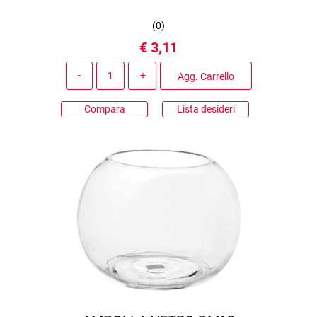
(
0
)
€ 3,11
Quantità
Agg. Carrello
Compara
Lista desideri