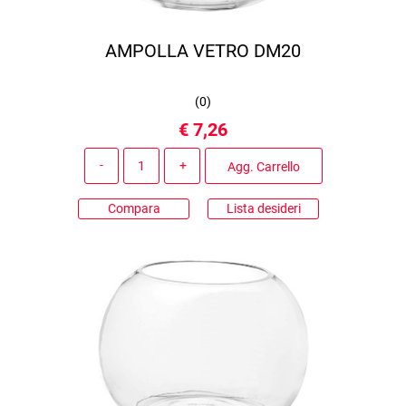
AMPOLLA VETRO DM20
(
0
)
€ 7,26
Quantità
Agg. Carrello
Compara
Lista desideri