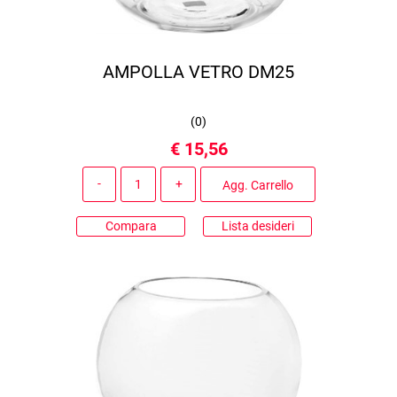
AMPOLLA VETRO DM25
(
0
)
€ 15,56
Quantità
Agg. Carrello
Compara
Lista desideri