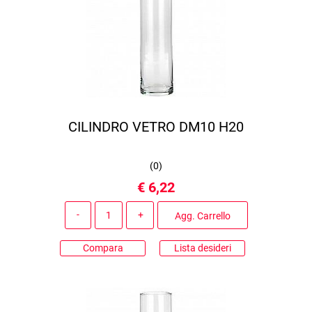
CILINDRO VETRO DM10 H20
(
0
)
€ 6,22
Quantità
Agg. Carrello
Compara
Lista desideri