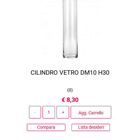
CILINDRO VETRO DM10 H30
(
0
)
€ 8,30
Quantità
Agg. Carrello
Compara
Lista desideri