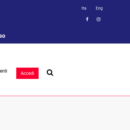
Ita
Eng
sso
enti
Accedi