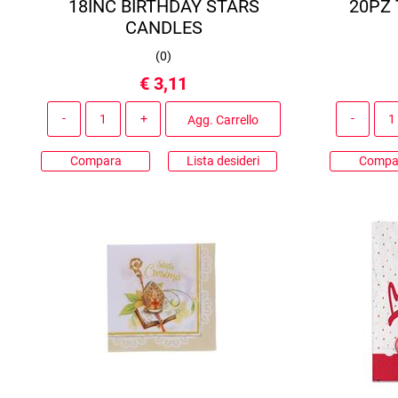
18INC BIRTHDAY STARS
20PZ
CANDLES
(
0
)
€ 3,11
Quantità
Agg. Carrello
Compara
Lista desideri
Compa