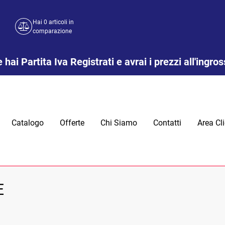
Hai
0
articoli in
comparazione
 hai Partita Iva Registrati e avrai i prezzi all'ingro
Catalogo
Offerte
Chi Siamo
Contatti
Area Cli
E