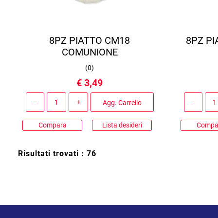
8PZ PIATTO CM18
8PZ P
COMUNIONE
(
0
)
€ 3,49
Quantità
Agg. Carrello
Compara
Lista desideri
Compa
Risultati trovati : 76