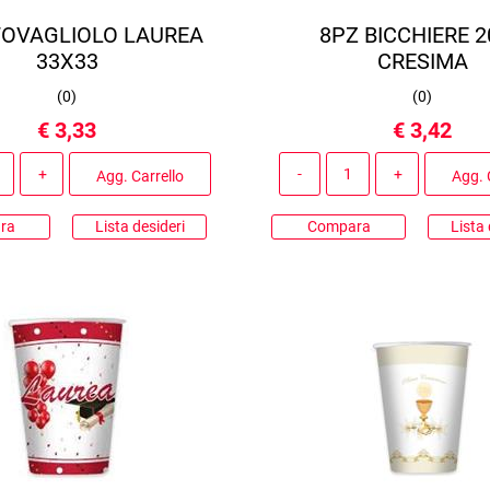
TOVAGLIOLO LAUREA
8PZ BICCHIERE 
33X33
CRESIMA
(
0
)
(
0
)
€ 3,33
€ 3,42
Quantità
Quantità
Agg. Carrello
Agg. 
ra
Lista desideri
Compara
Lista 