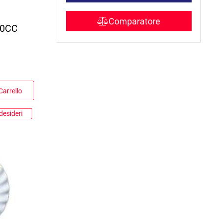
Comparatore
00CC
Carrello
desideri