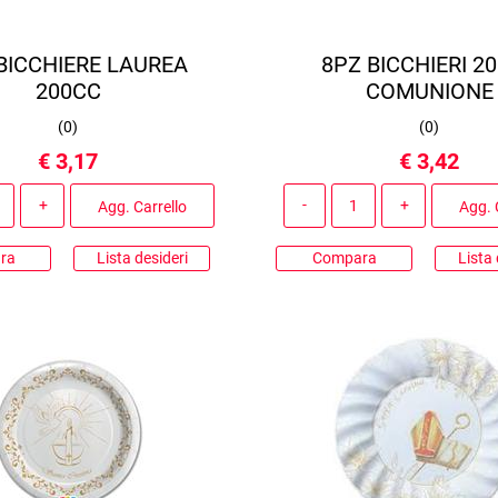
BICCHIERE LAUREA
8PZ BICCHIERI 2
200CC
COMUNIONE
(
0
)
(
0
)
€ 3,17
€ 3,42
Quantità
Quantità
Agg. Carrello
Agg. 
ra
Lista desideri
Compara
Lista 