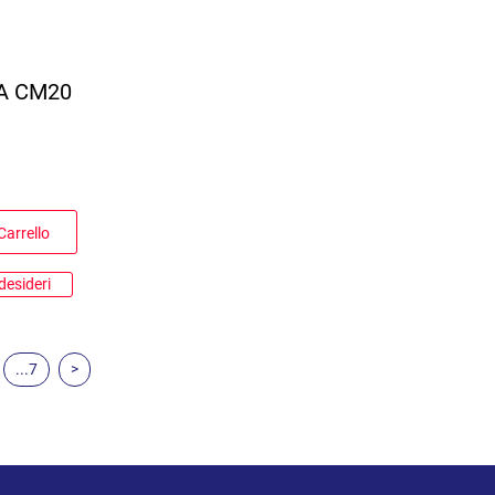
A CM20
Carrello
desideri
...7
>