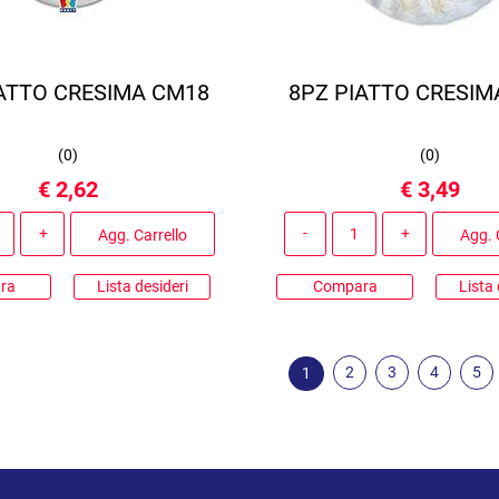
IATTO CRESIMA CM18
8PZ PIATTO CRESIM
(
0
)
(
0
)
€ 2,62
€ 3,49
Quantità
Quantità
Agg. Carrello
Agg. 
ra
Lista desideri
Compara
Lista 
2
3
4
5
1