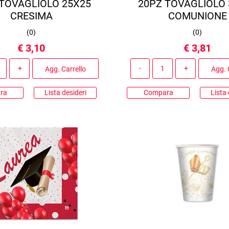
 TOVAGLIOLO 25X25
20PZ TOVAGLIOLO 
CRESIMA
COMUNIONE
(
0
)
(
0
)
€ 3,10
€ 3,81
Quantità
Quantità
Agg. Carrello
Agg. 
ra
Lista desideri
Compara
Lista 