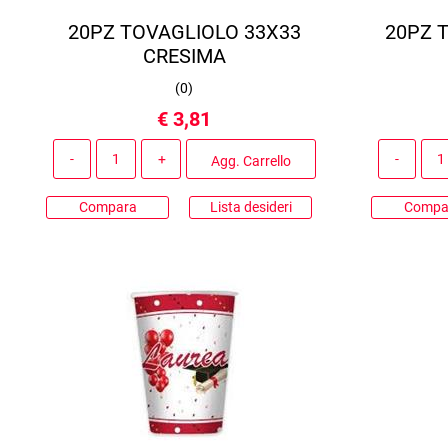
20PZ TOVAGLIOLO 33X33
20PZ 
CRESIMA
(
0
)
€ 3,81
Quantità
Agg. Carrello
Compara
Lista desideri
Compa