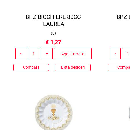
8PZ BICCHIERE 80CC
8PZ 
LAUREA
(
0
)
€ 1,27
Quantità
Agg. Carrello
Compara
Lista desideri
Compa