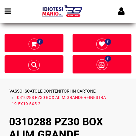
Open menu
0
0
0
VASSOI SCATOLE CONTENITORI IN CARTONE
0310288 PZ30 BOX ALIM.GRANDE +FINESTRA
19.5X19.5X5.2
0310288 PZ30 BOX
ALIM.GRANDE