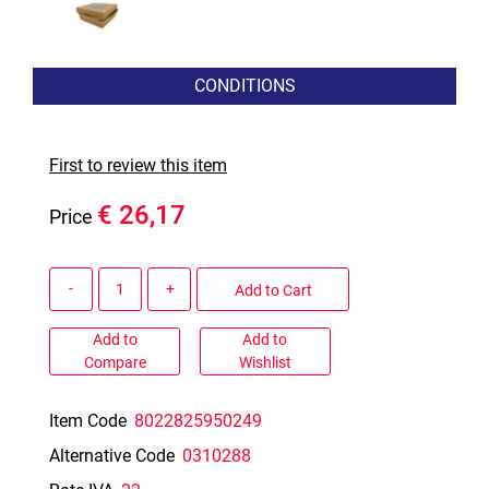
CONDITIONS
First to review this item
€ 26,17
Price
Quantity
Add to Cart
Add to
Add to
Compare
Wishlist
Item Code
8022825950249
Alternative Code
0310288