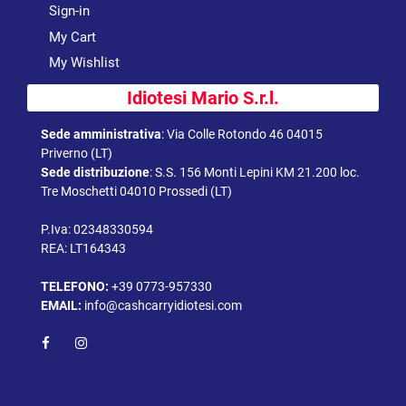
Sign-in
My Cart
My Wishlist
Idiotesi Mario S.r.l.
Sede amministrativa
:
Via Colle Rotondo 46 04015
Priverno (LT)
Sede distribuzione
:
S.S. 156 Monti Lepini KM 21.200 loc.
Tre Moschetti 04010 Prossedi (LT)
P.Iva: 02348330594
REA: LT164343
TELEFONO:
+39 0773-957330
EMAIL:
info@cashcarryidiotesi.com