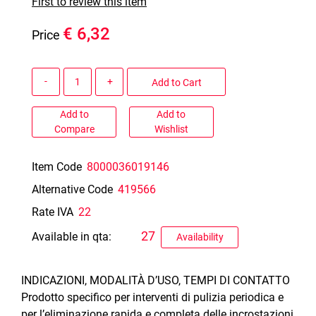
First to review this item
€ 6,32
Price
Quantity
Add to Cart
Add to
Add to
Compare
Wishlist
Item Code
8000036019146
Alternative Code
419566
Rate IVA
22
27
Available in qta:
Availability
INDICAZIONI, MODALITÀ D’USO, TEMPI DI CONTATTO
Prodotto specifico per interventi di pulizia periodica e
per l’eliminazione rapida e completa delle incrostazioni