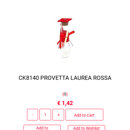
CK8140 PROVETTA LAUREA ROSSA
(
0
)
€ 1,42
Quantity
Add to Cart
Add to
Add to Wishlist