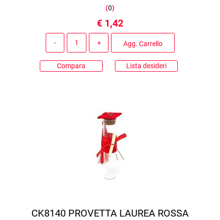
(
0
)
€ 1,42
Quantità
Agg. Carrello
Compara
Lista desideri
CK8140 PROVETTA LAUREA ROSSA