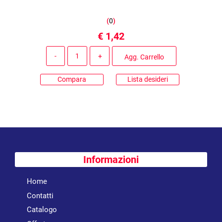
(
0
)
€ 1,42
Quantità
Agg. Carrello
Compara
Lista desideri
Informazioni
Home
Contatti
Catalogo