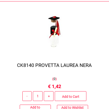
CK8140 PROVETTA LAUREA NERA
(
0
)
€ 1,42
Quantity
Add to Cart
Add to
Add to Wishlist