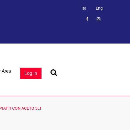
Ita
Eng
 Area
Log in
PIATTI CON ACETO 5LT