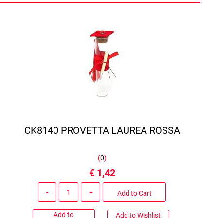
CK8140 PROVETTA LAUREA ROSSA
(
0
)
€ 1,42
Quantity
Add to Cart
Add to
Add to Wishlist