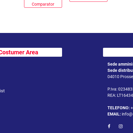
Comparator
Costumer Area
Sede amminis
Sede distrib
04010 Prossed
P.Iva: 02348
ist
REA: LT1643
TELEFONO:
+
EMAIL:
info@