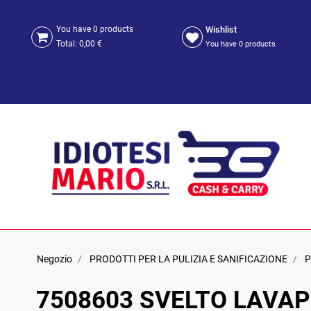
Wishlist
You have
0
products
Total:
0,00 €
You have
0
products
Negozio
PRODOTTI PER LA PULIZIA E SANIFICAZIONE
P
7508603 SVELTO LAVAP