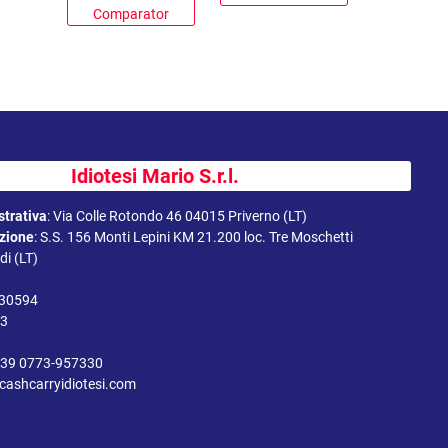
Comparator
Idiotesi Mario S.r.l.
trativa
:
Via Colle Rotondo 46 04015 Priverno (LT)
uzione
:
S.S. 156 Monti Lepini KM 21.200 loc. Tre Moschetti
i (LT)
330594
43
39 0773-957330
cashcarryidiotesi.com