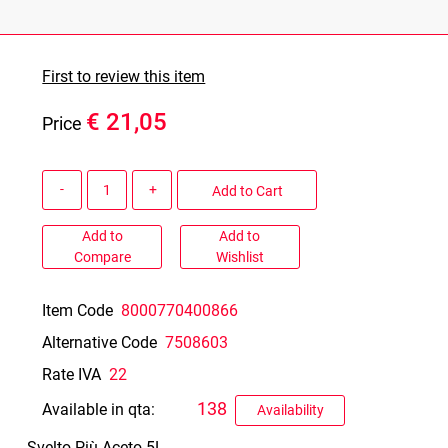
First to review this item
€ 21,05
Price
Quantity
Add to Cart
Add to
Add to
Compare
Wishlist
Item Code
8000770400866
Alternative Code
7508603
Rate IVA
22
138
Available in qta:
Availability
Svelto Più Aceto 5L