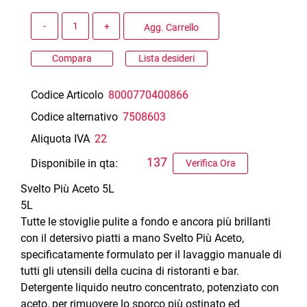
Quantità
Agg. Carrello
Compara
Lista desideri
Codice Articolo
8000770400866
Codice alternativo
7508603
Aliquota IVA
22
137
Disponibile in qta:
Verifica Ora
Svelto Più Aceto 5L
5L
Tutte le stoviglie pulite a fondo e ancora più brillanti
con il detersivo piatti a mano Svelto Più Aceto,
specificatamente formulato per il lavaggio manuale di
tutti gli utensili della cucina di ristoranti e bar.
Detergente liquido neutro concentrato, potenziato con
aceto, per rimuovere lo sporco più ostinato ed