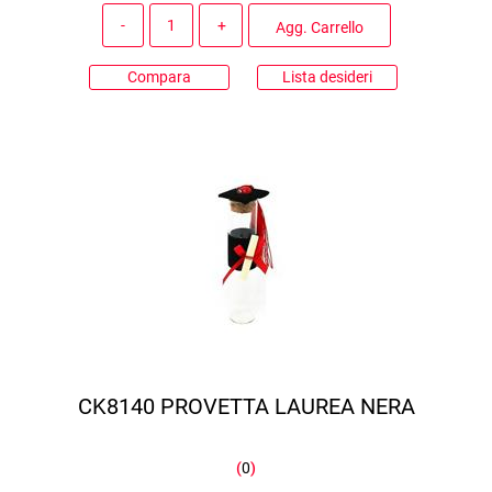
Quantità
Agg. Carrello
Compara
Lista desideri
CK8140 PROVETTA LAUREA NERA
(
0
)