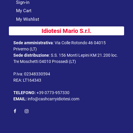
Sign-in
My Cart
My Wishlist
Idiotesi Mario S.r.l.
Sede amministrativa
:
Via Colle Rotondo 46 04015
Priverno (LT)
Sede distribuzione
:
S.S. 156 Monti Lepini KM 21.200 loc.
Tre Moschetti 04010 Prossedi (LT)
P.Iva: 02348330594
REA: LT164343
TELEFONO:
+39 0773-957330
EMAIL:
info@cashcarryidiotesi.com