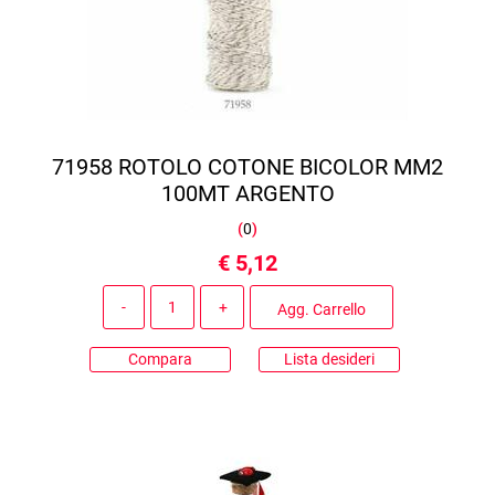
71958 ROTOLO COTONE BICOLOR MM2
100MT ARGENTO
(
0
)
€ 5,12
Quantità
Agg. Carrello
Compara
Lista desideri