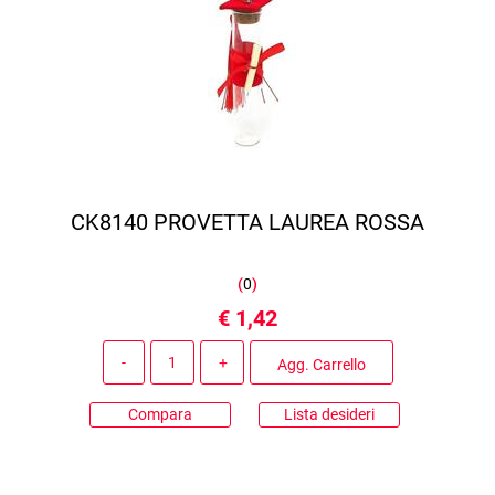
CK8140 PROVETTA LAUREA ROSSA
(
0
)
€ 1,42
Quantità
Agg. Carrello
Compara
Lista desideri