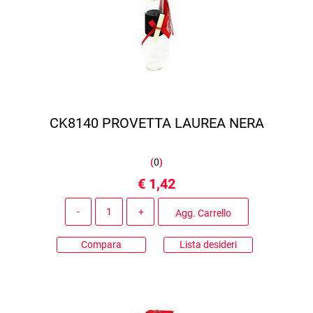
CK8140 PROVETTA LAUREA NERA
(
0
)
€ 1,42
Quantità
Agg. Carrello
Compara
Lista desideri