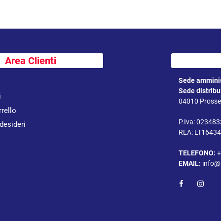
Area Clienti
Sede amminis
Sede distrib
i
04010 Prossed
rrello
P.Iva: 02348
 desideri
REA: LT1643
TELEFONO:
+
EMAIL:
info@