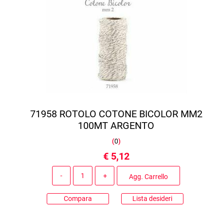
71958 ROTOLO COTONE BICOLOR MM2
100MT ARGENTO
(
0
)
€ 5,12
Quantità
Agg. Carrello
Compara
Lista desideri