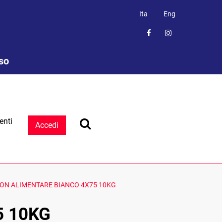
Ita
Eng
sso
enti
Accedi
NON ALIMENTARE BIANCO 4X75 10KG
5 10KG