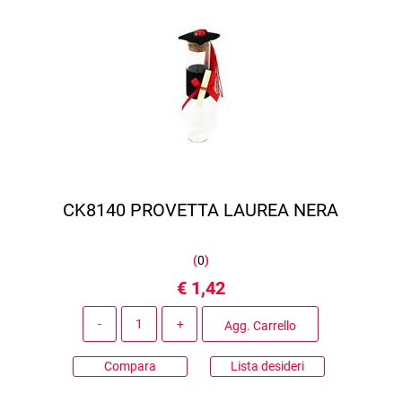
CK8140 PROVETTA LAUREA NERA
(
0
)
€ 1,42
Quantità
Agg. Carrello
Compara
Lista desideri