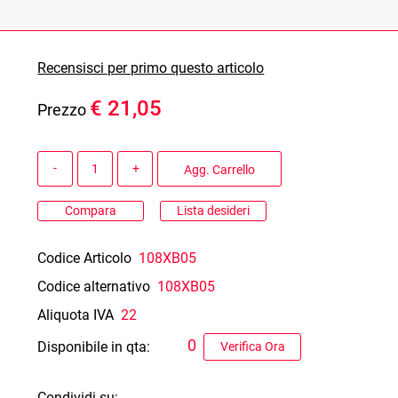
Recensisci per primo questo articolo
€ 21,05
Prezzo
Quantità
Agg. Carrello
Compara
Lista desideri
Codice Articolo
108XB05
Codice alternativo
108XB05
Aliquota IVA
22
0
Disponibile in qta:
Verifica Ora
Condividi su: