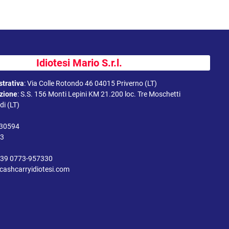
Idiotesi Mario S.r.l.
trativa
:
Via Colle Rotondo 46 04015 Priverno (LT)
uzione
:
S.S. 156 Monti Lepini KM 21.200 loc. Tre Moschetti
i (LT)
330594
43
39 0773-957330
cashcarryidiotesi.com