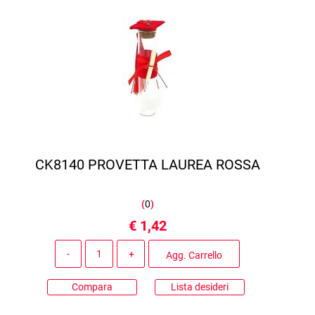
CK8140 PROVETTA LAUREA ROSSA
(
0
)
€ 1,42
Quantità
Agg. Carrello
Compara
Lista desideri