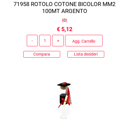
71958 ROTOLO COTONE BICOLOR MM2
100MT ARGENTO
(
0
)
€ 5,12
Quantità
Agg. Carrello
Compara
Lista desideri