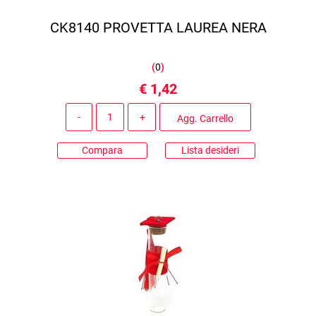
CK8140 PROVETTA LAUREA NERA
(
0
)
€ 1,42
Quantità
Agg. Carrello
Compara
Lista desideri