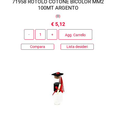
71958 ROTOLO COTONE BICOLOR MM2
100MT ARGENTO
(
0
)
€ 5,12
Quantità
Agg. Carrello
Compara
Lista desideri