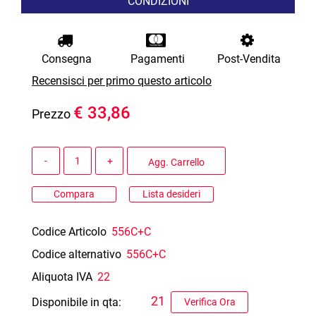
CONDIZIONI
Consegna
Pagamenti
Post-Vendita
Recensisci per primo questo articolo
€ 33,86
Prezzo
Quantità
Agg. Carrello
Compara
Lista desideri
Codice Articolo
556C+C
Codice alternativo
556C+C
Aliquota IVA
22
21
Disponibile in qta:
Verifica Ora