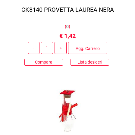
CK8140 PROVETTA LAUREA NERA
(
0
)
€ 1,42
Quantità
Agg. Carrello
Compara
Lista desideri