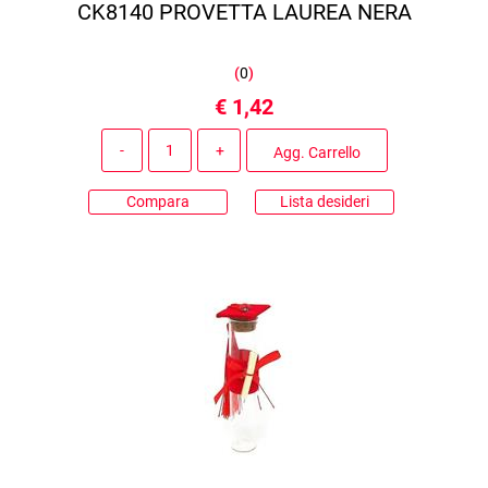
CK8140 PROVETTA LAUREA NERA
(
0
)
€ 1,42
Quantità
Agg. Carrello
Compara
Lista desideri