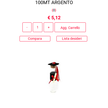
100MT ARGENTO
(
0
)
€ 5,12
Quantità
Agg. Carrello
Compara
Lista desideri