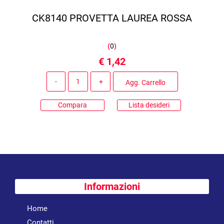
CK8140 PROVETTA LAUREA ROSSA
(
0
)
€ 1,42
Quantità
Agg. Carrello
Compara
Lista desideri
Informazioni
Home
Contatti