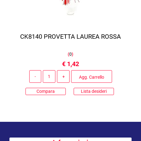
CK8140 PROVETTA LAUREA ROSSA
(
0
)
€ 1,42
Quantità
Agg. Carrello
Compara
Lista desideri