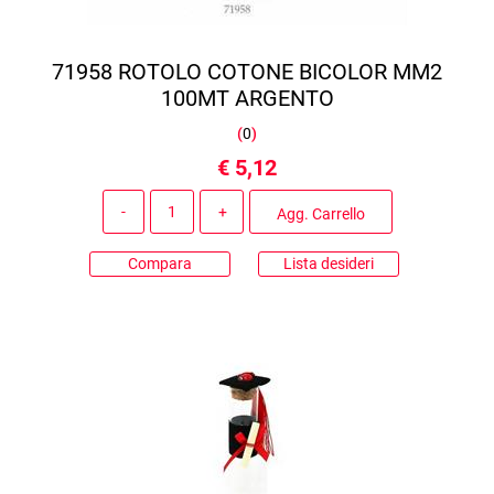
71958 ROTOLO COTONE BICOLOR MM2
100MT ARGENTO
(
0
)
€ 5,12
Quantità
Agg. Carrello
Compara
Lista desideri