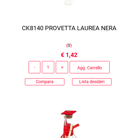
CK8140 PROVETTA LAUREA NERA
(
0
)
€ 1,42
Quantità
Agg. Carrello
Compara
Lista desideri