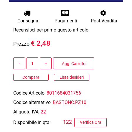
Consegna
Pagamenti
Post-Vendita
Recensisci per primo questo articolo
€ 2,48
Prezzo
Quantità
Agg. Carrello
Compara
Lista desideri
Codice Articolo
8011684031756
Codice alternativo
BASTONC.PZ10
Aliquota IVA
22
122
Disponibile in qta:
Verifica Ora