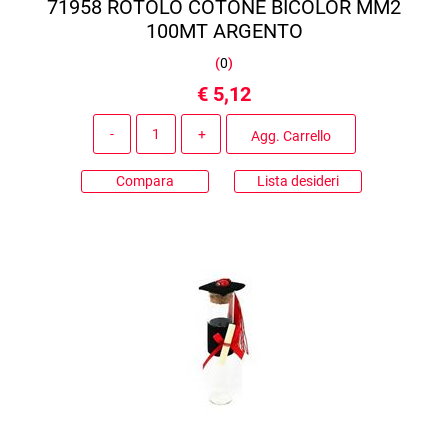
71958 ROTOLO COTONE BICOLOR MM2
100MT ARGENTO
(
0
)
€ 5,12
Quantità
Agg. Carrello
Compara
Lista desideri