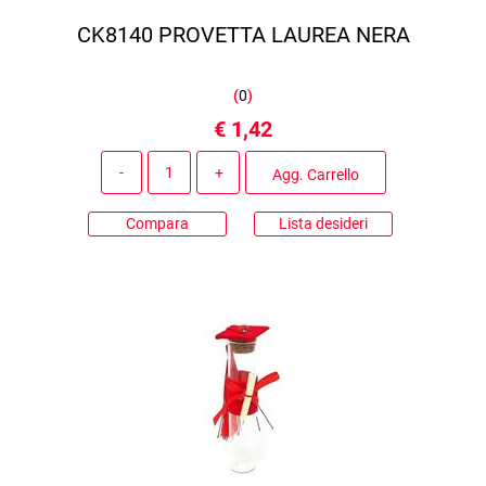
CK8140 PROVETTA LAUREA NERA
(
0
)
€ 1,42
Quantità
Agg. Carrello
Compara
Lista desideri