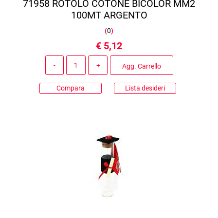
71958 ROTOLO COTONE BICOLOR MM2
100MT ARGENTO
(
0
)
€ 5,12
Quantità
Agg. Carrello
Compara
Lista desideri