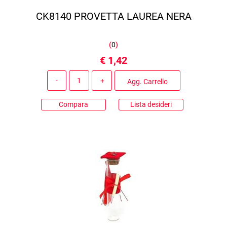
CK8140 PROVETTA LAUREA NERA
(
0
)
€ 1,42
Quantità
Agg. Carrello
Compara
Lista desideri