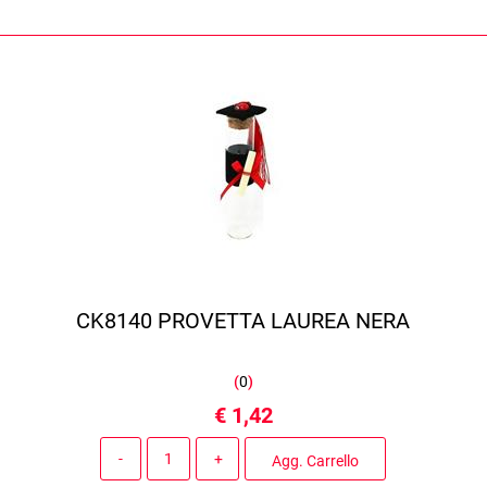
CK8140 PROVETTA LAUREA NERA
(
0
)
€ 1,42
Quantità
Agg. Carrello