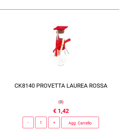
CK8140 PROVETTA LAUREA ROSSA
(
0
)
€ 1,42
Quantità
Agg. Carrello