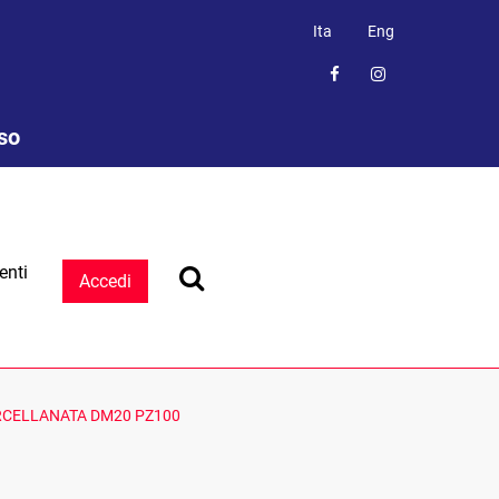
Ita
Eng
sso
enti
Accedi
RCELLANATA DM20 PZ100