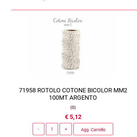
71958 ROTOLO COTONE BICOLOR MM2
100MT ARGENTO
(
0
)
€ 5,12
Quantità
Agg. Carrello