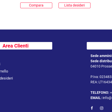
Compara
Lista desideri
Area Clienti
Sede amminis
Sede distrib
i
04010 Prossed
rrello
P.Iva: 02348
 desideri
REA: LT1643
TELEFONO:
+
EMAIL:
info@