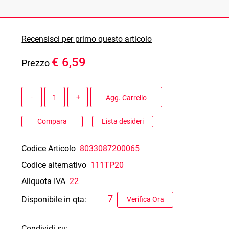
Recensisci per primo questo articolo
€ 6,59
Prezzo
Quantità
Agg. Carrello
Compara
Lista desideri
Codice Articolo
8033087200065
Codice alternativo
111TP20
Aliquota IVA
22
7
Disponibile in qta:
Verifica Ora
Condividi su: