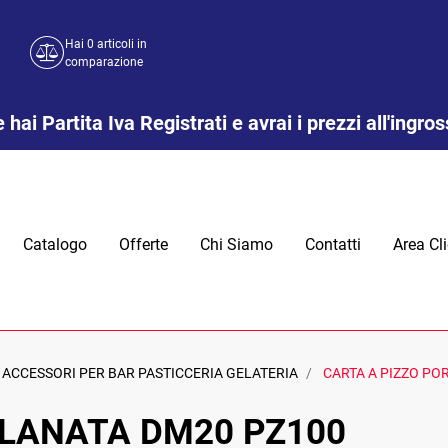
Hai
0
articoli in
comparazione
 hai Partita Iva Registrati e avrai i prezzi all'ingro
Catalogo
Offerte
Chi Siamo
Contatti
Area Cli
ACCESSORI PER BAR PASTICCERIA GELATERIA
CARTA A PIZZO PO
LLANATA DM20 PZ100