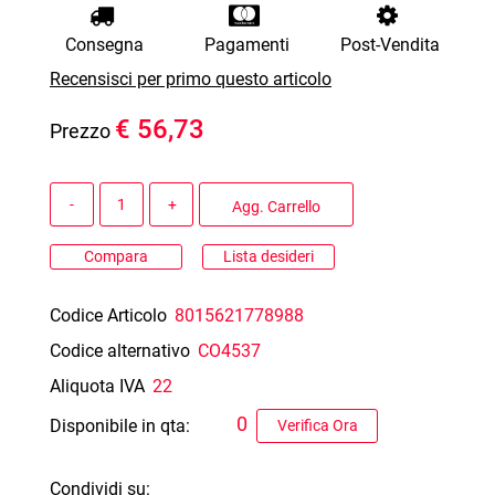
Consegna
Pagamenti
Post-Vendita
Recensisci per primo questo articolo
€ 56,73
Prezzo
Quantità
Agg. Carrello
Compara
Lista desideri
Codice Articolo
8015621778988
Codice alternativo
CO4537
Aliquota IVA
22
0
Disponibile in qta:
Verifica Ora
Condividi su: