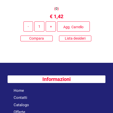
(
0
)
€ 1,42
Quantità
Agg. Carrello
Compara
Lista desideri
Informazioni
Home
Contatti
Catalogo
Offerte