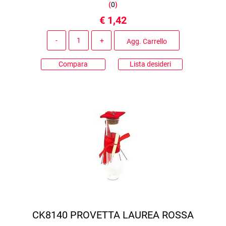
(
0
)
€ 1,42
Quantità
Agg. Carrello
Compara
Lista desideri
CK8140 PROVETTA LAUREA ROSSA