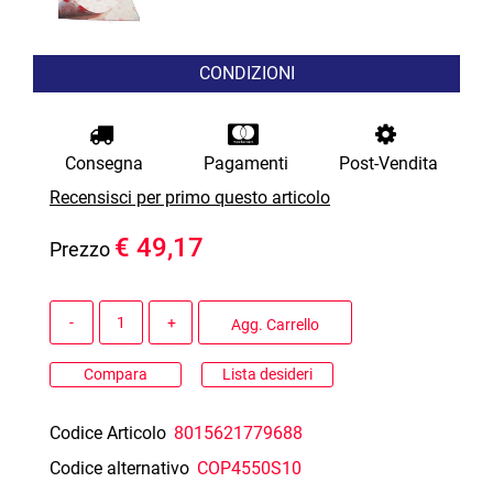
CONDIZIONI
Consegna
Pagamenti
Post-Vendita
Recensisci per primo questo articolo
€ 49,17
Prezzo
Quantità
Agg. Carrello
Compara
Lista desideri
Codice Articolo
8015621779688
Codice alternativo
COP4550S10