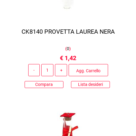
CK8140 PROVETTA LAUREA NERA
(
0
)
€ 1,42
Quantità
Agg. Carrello
Compara
Lista desideri