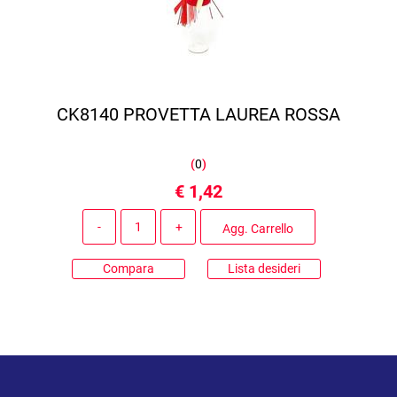
CK8140 PROVETTA LAUREA ROSSA
(
0
)
€ 1,42
Quantità
Agg. Carrello
Compara
Lista desideri