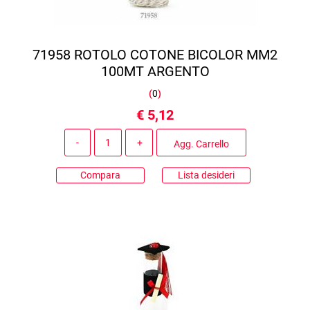
71958 ROTOLO COTONE BICOLOR MM2
100MT ARGENTO
(
0
)
€ 5,12
Quantità
Agg. Carrello
Compara
Lista desideri