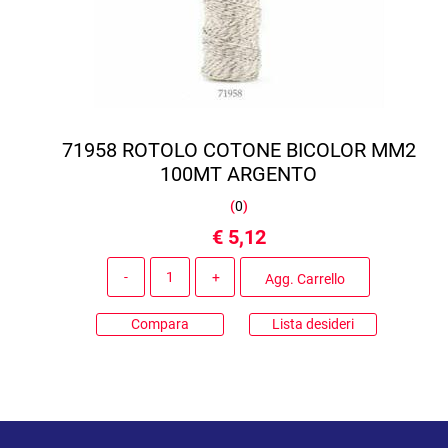
71958 ROTOLO COTONE BICOLOR MM2
100MT ARGENTO
(
0
)
€ 5,12
Quantità
Agg. Carrello
Compara
Lista desideri