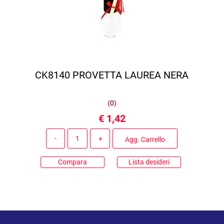
CK8140 PROVETTA LAUREA NERA
(
0
)
€ 1,42
Quantità
Agg. Carrello
Compara
Lista desideri