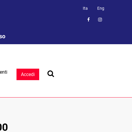
Ita
Eng
sso
enti
Accedi
00