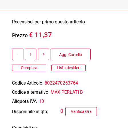
Recensisci per primo questo articolo
€ 11,37
Prezzo
Quantità
Agg. Carrello
Compara
Lista desideri
Codice Articolo
8022470253764
Codice alternativo
MAX PERLATI B
Aliquota IVA
10
0
Disponibile in qta:
Verifica Ora
Condividi su: