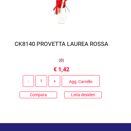
CK8140 PROVETTA LAUREA ROSSA
(
0
)
€ 1,42
Quantità
Agg. Carrello
Compara
Lista desideri