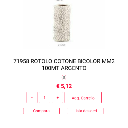
71958 ROTOLO COTONE BICOLOR MM2
100MT ARGENTO
(
0
)
€ 5,12
Quantità
Agg. Carrello
Compara
Lista desideri