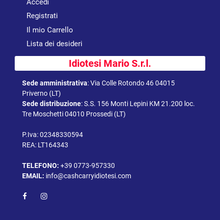
Accedi
Registrati
Il mio Carrello
Lista dei desideri
Idiotesi Mario S.r.l.
Sede amministrativa
:
Via Colle Rotondo 46 04015
Priverno (LT)
Sede distribuzione
:
S.S. 156 Monti Lepini KM 21.200 loc.
Tre Moschetti 04010 Prossedi (LT)
P.Iva: 02348330594
REA: LT164343
TELEFONO:
+39 0773-957330
EMAIL:
info@cashcarryidiotesi.com