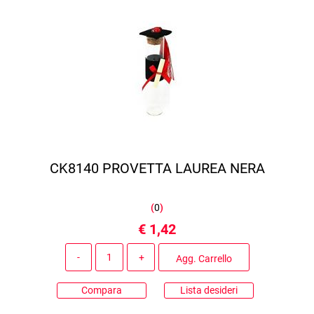
CK8140 PROVETTA LAUREA NERA
(
0
)
€ 1,42
Quantità
Agg. Carrello
Compara
Lista desideri