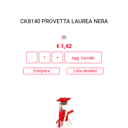
CK8140 PROVETTA LAUREA NERA
(
0
)
€ 1,42
Quantità
Agg. Carrello
Compara
Lista desideri