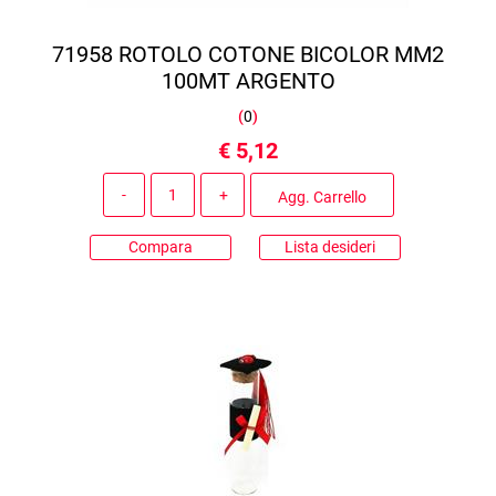
71958 ROTOLO COTONE BICOLOR MM2
100MT ARGENTO
(
0
)
€ 5,12
Quantità
Agg. Carrello
Compara
Lista desideri