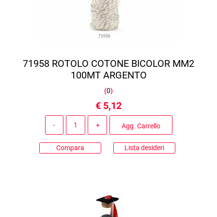
71958 ROTOLO COTONE BICOLOR MM2
100MT ARGENTO
(
0
)
€ 5,12
Quantità
Agg. Carrello
Compara
Lista desideri