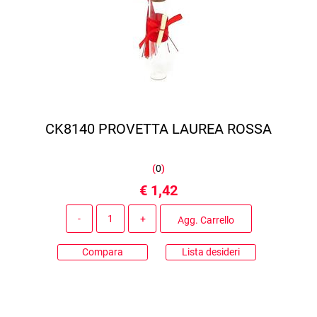
CK8140 PROVETTA LAUREA ROSSA
(
0
)
€ 1,42
Quantità
Agg. Carrello
Compara
Lista desideri