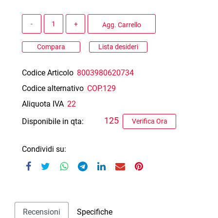
Quantità
Agg. Carrello
Compara
Lista desideri
Codice Articolo
8003980620734
Codice alternativo
COP.129
Aliquota IVA
22
125
Disponibile in qta:
Verifica Ora
Condividi su:
Recensioni
Specifiche