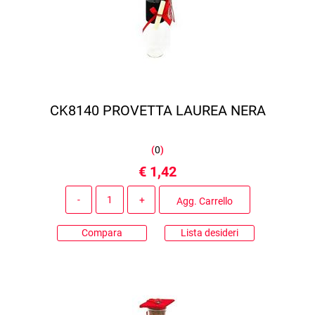
CK8140 PROVETTA LAUREA NERA
(
0
)
€ 1,42
Quantità
Agg. Carrello
Compara
Lista desideri