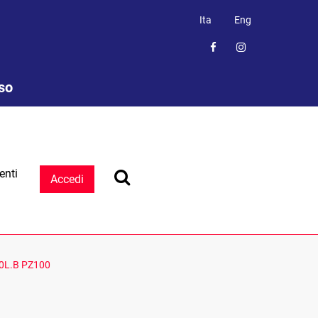
Ita
Eng
sso
enti
Accedi
0L.B PZ100