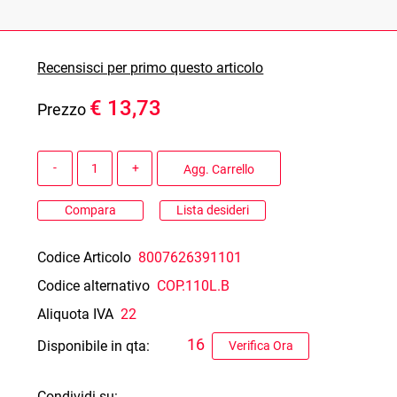
Recensisci per primo questo articolo
€ 13,73
Prezzo
Quantità
Agg. Carrello
Compara
Lista desideri
Codice Articolo
8007626391101
Codice alternativo
COP.110L.B
Aliquota IVA
22
16
Disponibile in qta:
Verifica Ora
Condividi su: