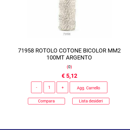
71958 ROTOLO COTONE BICOLOR MM2
100MT ARGENTO
(
0
)
€ 5,12
Quantità
Agg. Carrello
Compara
Lista desideri