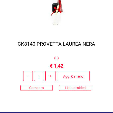
CK8140 PROVETTA LAUREA NERA
(
0
)
€ 1,42
Quantità
Agg. Carrello
Compara
Lista desideri