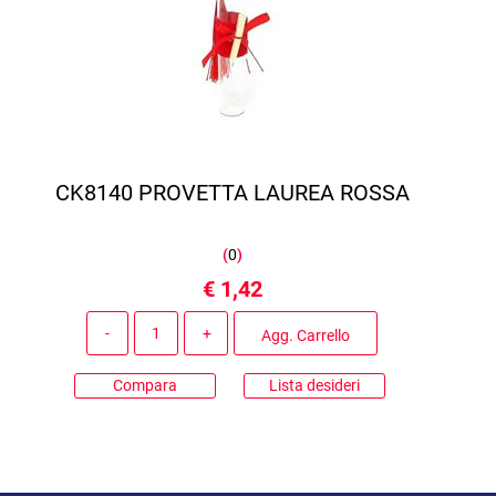
CK8140 PROVETTA LAUREA ROSSA
(
0
)
€ 1,42
Quantità
Agg. Carrello
Compara
Lista desideri