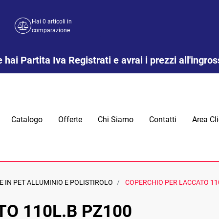
Hai
0
articoli in
comparazione
 hai Partita Iva Registrati e avrai i prezzi all'ingro
Catalogo
Offerte
Chi Siamo
Contatti
Area Cli
 IN PET ALLUMINIO E POLISTIROLO
COPERCHIO PER LACCATO 11
O 110L.B PZ100