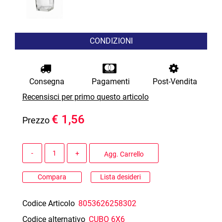
CONDIZIONI
Consegna
Pagamenti
Post-Vendita
Recensisci per primo questo articolo
€ 1,56
Prezzo
Quantità
Agg. Carrello
Compara
Lista desideri
Codice Articolo
8053626258302
Codice alternativo
CUBO 6X6