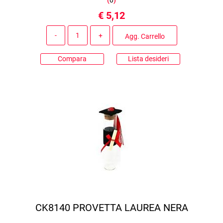
(
0
)
€ 5,12
Quantità
Agg. Carrello
Compara
Lista desideri
CK8140 PROVETTA LAUREA NERA