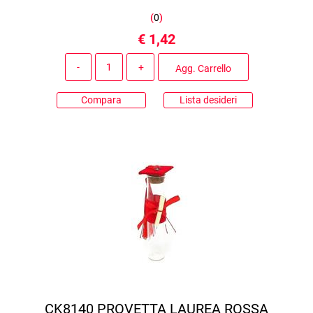
(
0
)
€ 1,42
Quantità
Agg. Carrello
Compara
Lista desideri
CK8140 PROVETTA LAUREA ROSSA