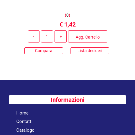
(
0
)
€ 1,42
Quantità
Agg. Carrello
Compara
Lista desideri
Informazioni
Home
Contatti
Catalogo