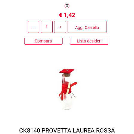
(
0
)
€ 1,42
Quantità
Agg. Carrello
Compara
Lista desideri
CK8140 PROVETTA LAUREA ROSSA