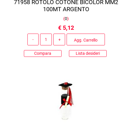
71958 ROTOLO COTONE BICOLOR MM2
100MT ARGENTO
(
0
)
€ 5,12
Quantità
Agg. Carrello
Compara
Lista desideri