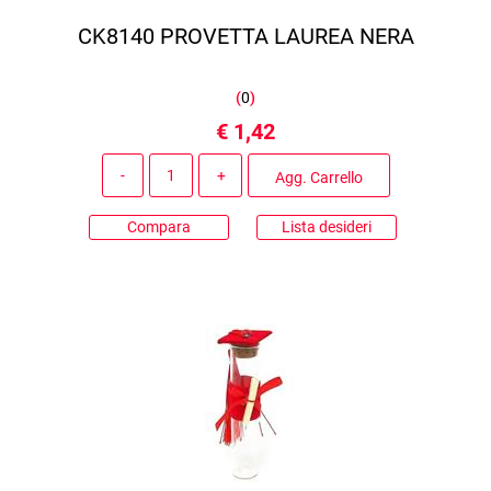
CK8140 PROVETTA LAUREA NERA
(
0
)
€ 1,42
Quantità
Agg. Carrello
Compara
Lista desideri