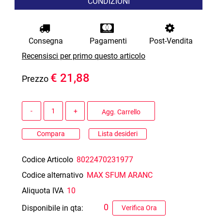
CONDIZIONI
Consegna
Pagamenti
Post-Vendita
Recensisci per primo questo articolo
€ 21,88
Prezzo
Quantità
Agg. Carrello
Compara
Lista desideri
Codice Articolo
8022470231977
Codice alternativo
MAX SFUM ARANC
Aliquota IVA
10
0
Disponibile in qta:
Verifica Ora