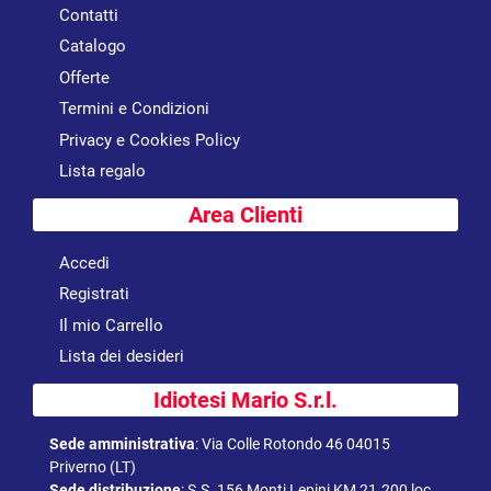
Contatti
Catalogo
Offerte
Termini e Condizioni
Privacy e Cookies Policy
Lista regalo
Area Clienti
Accedi
Registrati
Il mio Carrello
Lista dei desideri
Idiotesi Mario S.r.l.
Sede amministrativa
:
Via Colle Rotondo 46 04015
Priverno (LT)
Sede distribuzione
:
S.S. 156 Monti Lepini KM 21.200 loc.