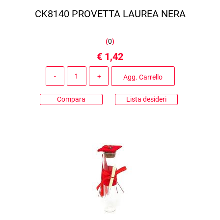
CK8140 PROVETTA LAUREA NERA
(
0
)
€ 1,42
Quantità
Agg. Carrello
Compara
Lista desideri