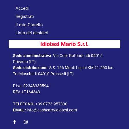
Accedi
Registrati
Il mio Carrello
Lista dei desideri
Idiotesi Mario S.r.l.
Sede amministrativa
:
Via Colle Rotondo 46 04015
Priverno (LT)
Sede distribuzione
:
S.S. 156 Monti Lepini KM 21.200 loc.
Tre Moschetti 04010 Prossedi (LT)
P.Iva: 02348330594
REA: LT164343
TELEFONO:
+39 0773-957330
EMAIL:
info@cashcarryidiotesi.com