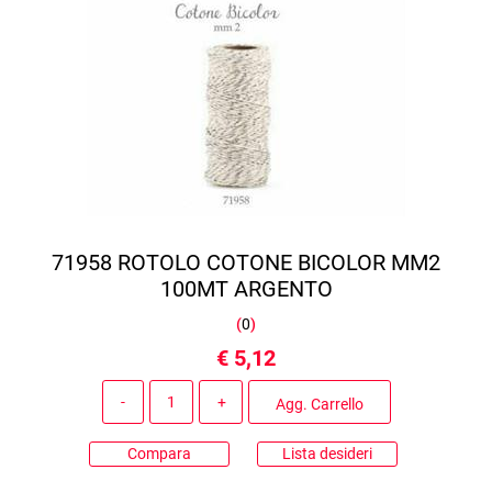
71958 ROTOLO COTONE BICOLOR MM2
100MT ARGENTO
(
0
)
€ 5,12
Quantità
Agg. Carrello
Compara
Lista desideri