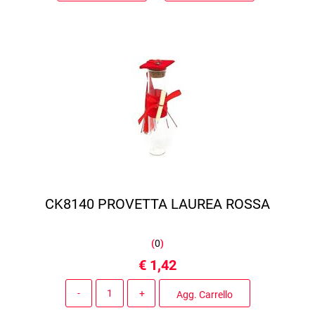
CK8140 PROVETTA LAUREA ROSSA
(
0
)
€ 1,42
Quantità
Agg. Carrello