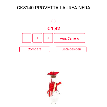
CK8140 PROVETTA LAUREA NERA
(
0
)
€ 1,42
Quantità
Agg. Carrello
Compara
Lista desideri