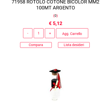
71958 ROTOLO COTONE BICOLOR MM2
100MT ARGENTO
(
0
)
€ 5,12
Quantità
Agg. Carrello
Compara
Lista desideri