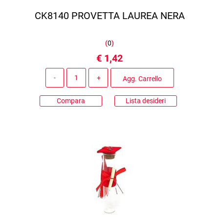
CK8140 PROVETTA LAUREA NERA
(
0
)
€ 1,42
Quantità
Agg. Carrello
Compara
Lista desideri