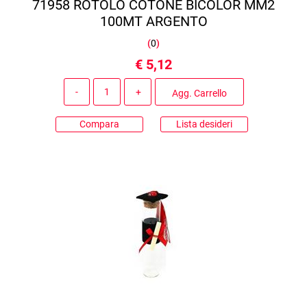
71958 ROTOLO COTONE BICOLOR MM2
100MT ARGENTO
(
0
)
€ 5,12
Quantità
Agg. Carrello
Compara
Lista desideri