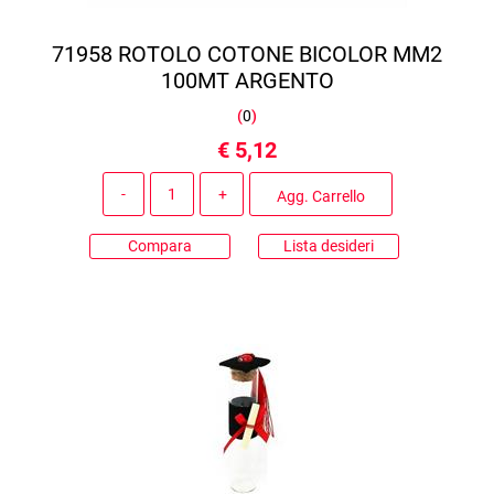
71958 ROTOLO COTONE BICOLOR MM2
100MT ARGENTO
(
0
)
€ 5,12
Quantità
Agg. Carrello
Compara
Lista desideri