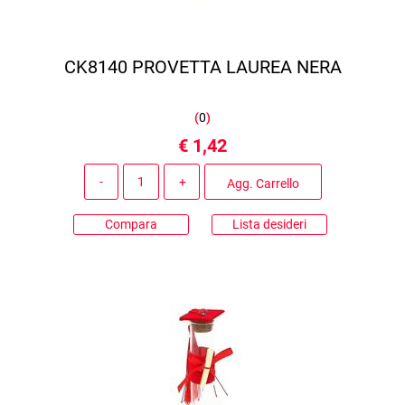
CK8140 PROVETTA LAUREA NERA
(
0
)
€ 1,42
Quantità
Agg. Carrello
Compara
Lista desideri