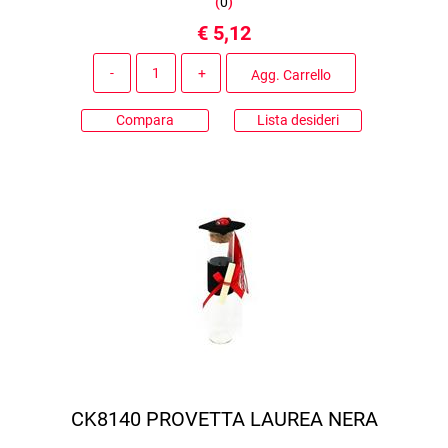
(
0
)
€ 5,12
Quantità
Agg. Carrello
Compara
Lista desideri
CK8140 PROVETTA LAUREA NERA