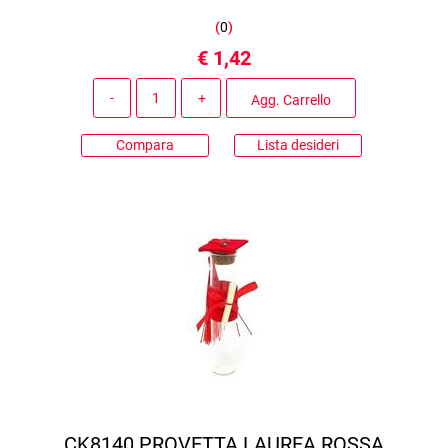
(
0
)
€ 1,42
Quantità
Agg. Carrello
Compara
Lista desideri
CK8140 PROVETTA LAUREA ROSSA