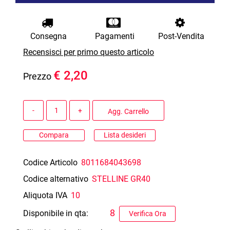
Consegna
Pagamenti
Post-Vendita
Recensisci per primo questo articolo
€ 2,20
Prezzo
Quantità
Agg. Carrello
Compara
Lista desideri
Codice Articolo
8011684043698
Codice alternativo
STELLINE GR40
Aliquota IVA
10
8
Disponibile in qta:
Verifica Ora