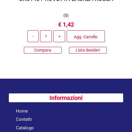
(
0
)
€ 1,42
Quantità
Agg. Carrello
Compara
Lista desideri
Informazioni
Home
Contatti
Catalogo