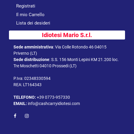
Registrati
Il mio Carrello
Lista dei desideri
Idiotesi Mario S.r.l.
Sede amministrativa
:
Via Colle Rotondo 46 04015
Priverno (LT)
Sede distribuzione
:
S.S. 156 Monti Lepini KM 21.200 loc.
Tre Moschetti 04010 Prossedi (LT)
P.Iva: 02348330594
REA: LT164343
TELEFONO:
+39 0773-957330
EMAIL:
info@cashcarryidiotesi.com