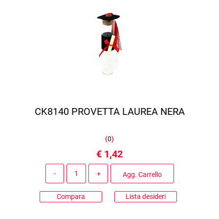
CK8140 PROVETTA LAUREA NERA
(
0
)
€ 1,42
Quantità
Agg. Carrello
Compara
Lista desideri