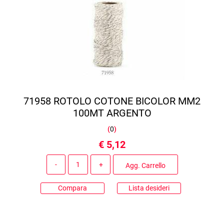
71958 ROTOLO COTONE BICOLOR MM2
100MT ARGENTO
(
0
)
€ 5,12
Quantità
Agg. Carrello
Compara
Lista desideri