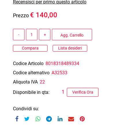
Recensisci per primo questo articolo
€ 140,00
Prezzo
Quantità
Agg. Carrello
Compara
Lista desideri
Codice Articolo
8018318489334
Codice alternativo
A32533
Aliquota IVA
22
1
Disponibile in qta:
Verifica Ora
Condividi su: