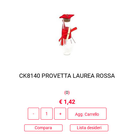
CK8140 PROVETTA LAUREA ROSSA
(
0
)
€ 1,42
Quantità
Agg. Carrello
Compara
Lista desideri