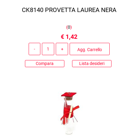
CK8140 PROVETTA LAUREA NERA
(
0
)
€ 1,42
Quantità
Agg. Carrello
Compara
Lista desideri