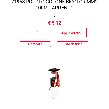
71958 ROTOLO COTONE BICOLOR MM2
100MT ARGENTO
(
0
)
€ 5,12
Quantità
Agg. Carrello
Compara
Lista desideri